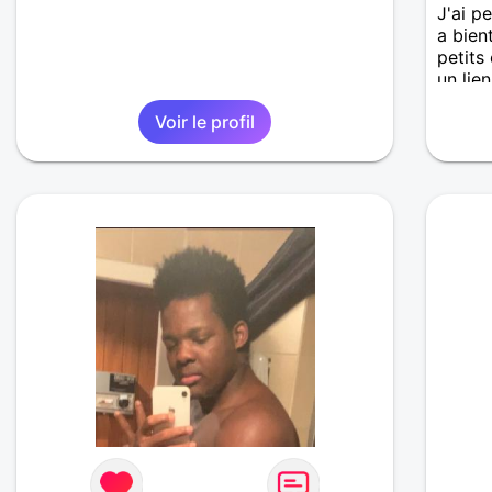
J'ai p
a bient
petits
un lie
parta
Voir le profil
Dans c
proxim
simplic
sponta
qui po
âge vo
compte
mental
sport,
choses