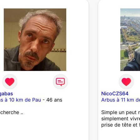
gabas
NicoCZS64
s à 10 km de Pau
- 46 ans
Arbus à 11 km d
echerche ..
Simple un peut r
simplement vivre
prise de tête et 