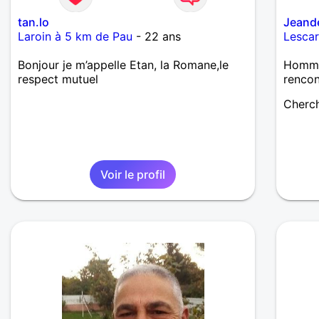
tan.lo
Jeand
Laroin à 5 km de Pau
- 22 ans
Lescar
Bonjour je m’appelle Etan, la Romane,le
Homme 
respect mutuel
renco
Cherch
Voir le profil