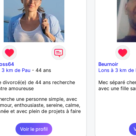
ross64
Beurnoir
à 3 km de Pau
- 44 ans
Lons à 3 km de
divorcé(e) de 44 ans recherche
Mec séparé cher
ntre amoureuse
avec une fille sa
herche une personne simple, avec
umour, enthousiaste, sereine, calme,
née et avec plein de projets à faire
.
Voir le profil
V