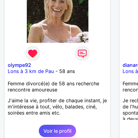
olympe92
diana
Lons à 3 km de Pau
- 58 ans
Lons 
Femme divorcé(e) de 58 ans recherche
Femme 
rencontre amoureuse
renco
J'aime la vie, profiter de chaque instant, je
Je rec
m'intéresse à tout, vélo, balades, ciné,
de l'h
soirées entre amis etc.
sponta
à deux
Voir le profil