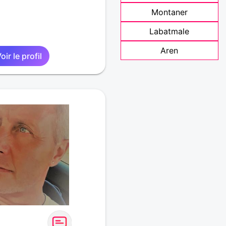
Montaner
Labatmale
Aren
oir le profil