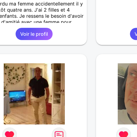
erdu ma femme accidentellement il y
ôt quatre ans. J'ai 2 filles et 4
 enfants. Je ressens le besoin d'avoir
n d'amitié avec une femme pour
ger de beaux moments d'échanges.
Voir le profil
V
ette amitié il faudrait de la
ité, de la complicité, de la
ité, de l'authenticité, de la
néité et si possible de l'affection
urrait venir avec le temps. Si mon
us retient vous pourrez vous rendre
 que je fais plus jeune
ement et physiquement. J'aime le
 la musique, la nature, les belles
.