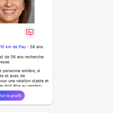
 10 km de Pau
- 56 ans
) de 56 ans recherche
reuse
 personne entière, si
te et avec de
our une relation stable et
mie doit être au rendez-
t.
oir le profil