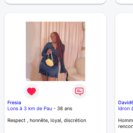
Fresia
David
Lons à 3 km de Pau
- 38 ans
Idron 
Respect , honnête, loyal, discrétion
Homme
rencon