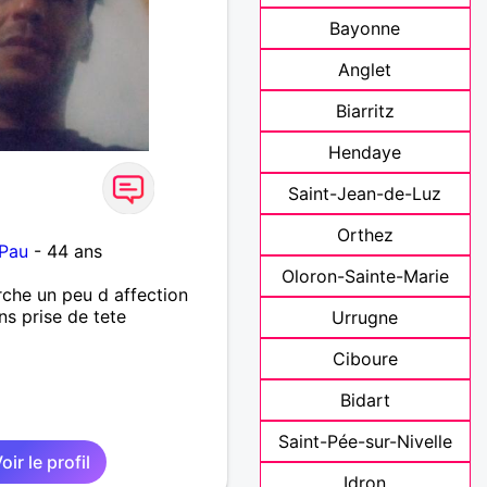
Bayonne
Anglet
Biarritz
Hendaye
Saint-Jean-de-Luz
Orthez
 Pau
- 44 ans
Oloron-Sainte-Marie
che un peu d affection
ns prise de tete
Urrugne
Ciboure
Bidart
Saint-Pée-sur-Nivelle
oir le profil
Idron