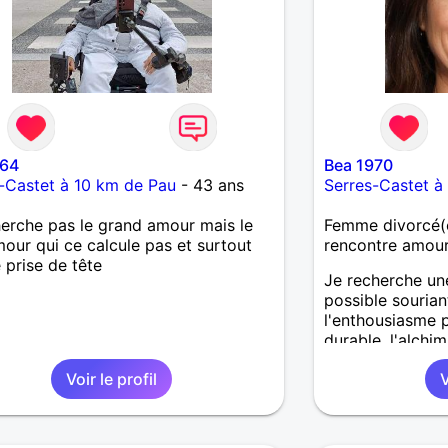
t64
Bea 1970
-Castet à 10 km de Pau
- 43 ans
Serres-Castet à
herche pas le grand amour mais le
Femme divorcé(e
mour qui ce calcule pas et surtout
rencontre amou
 prise de tête
Je recherche une
possible sourian
l'enthousiasme p
durable, l'alchi
vous évidemmen
Voir le profil
V