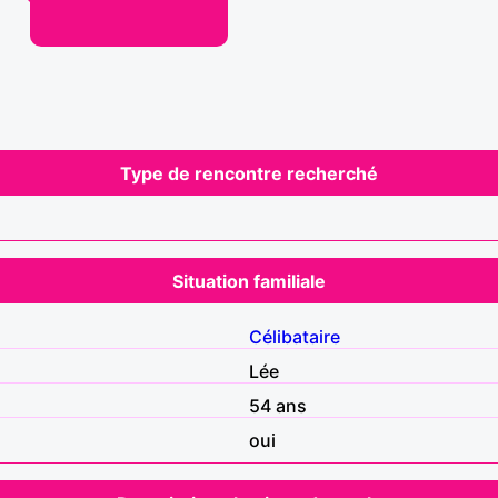
Type de rencontre recherché
Situation familiale
Célibataire
Lée
54 ans
oui