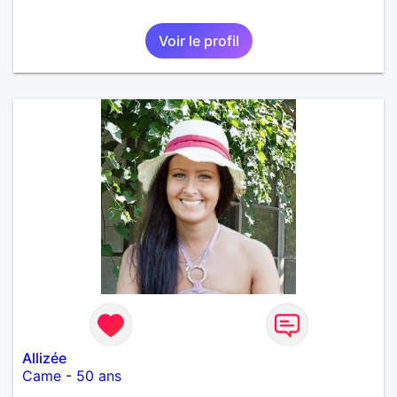
Voir le profil
Allizée
Came
-
50 ans