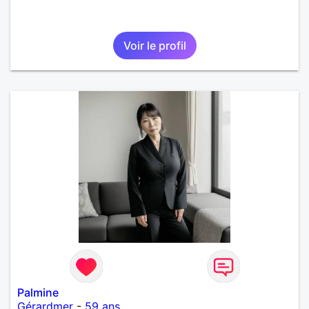
Voir le profil
Palmine
Gérardmer
-
59 ans