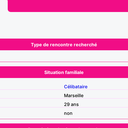
Type de rencontre recherché
Situation familiale
Célibataire
Marseille
29 ans
non