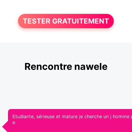
TESTER GRATUITEMENT
Rencontre nawele
Etudiante, sérieuse et mature je cherche un j homme p
e.