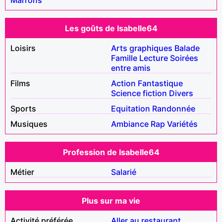
Les goûts de Isabelle64
Loisirs
Arts graphiques
Balade
Famille
Lecture
Soirées
entre amis
Films
Action
Fantastique
Science fiction
Divers
Sports
Equitation
Randonnée
Musiques
Ambiance
Rap
Variétés
Profession de Isabelle64
Métier
Salarié
Plus sur ma vie
Activité préférée
Aller au restaurant