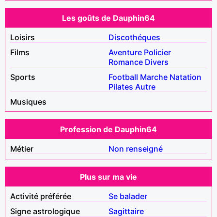
Les goûts de Dauphin64
Loisirs
Discothéques
Films
Aventure
Policier
Romance
Divers
Sports
Football
Marche
Natation
Pilates
Autre
Musiques
Profession de Dauphin64
Métier
Non renseigné
Plus sur ma vie
Activité préférée
Se balader
Signe astrologique
Sagittaire