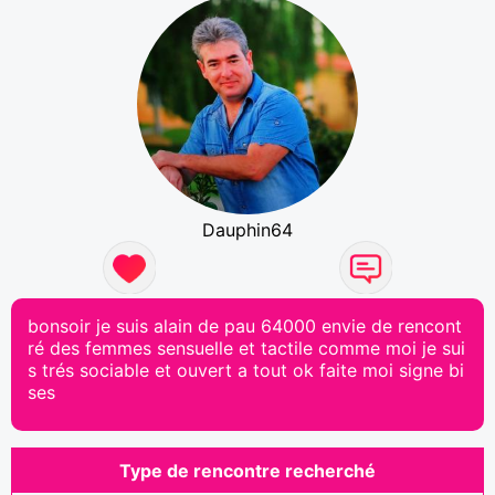
Dauphin64
bonsoir je suis alain de pau 64000 envie de rencont
ré des femmes sensuelle et tactile comme moi je sui
s trés sociable et ouvert a tout ok faite moi signe bi
ses
Type de rencontre recherché