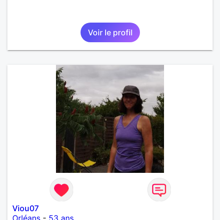
Voir le profil
Viou07
Orléans
-
53 ans