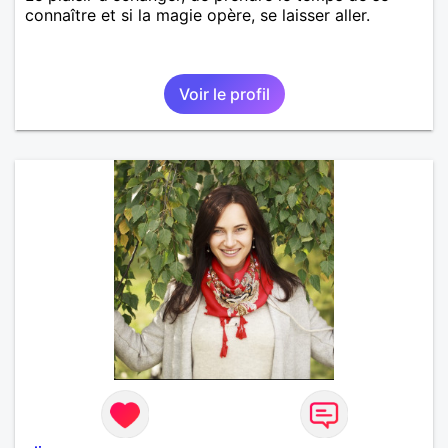
connaître et si la magie opère, se laisser aller.
Voir le profil