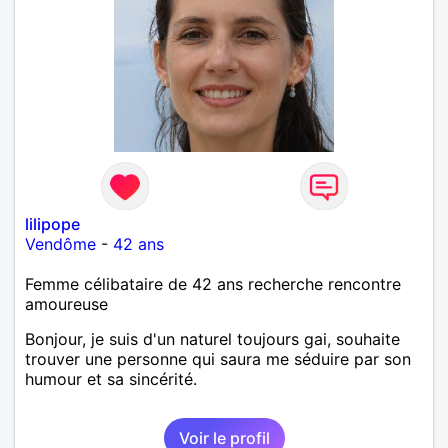
lilipope
Vendôme
-
42 ans
Femme célibataire de 42 ans recherche rencontre
amoureuse
Bonjour, je suis d'un naturel toujours gai, souhaite
trouver une personne qui saura me séduire par son
humour et sa sincérité.
Voir le profil