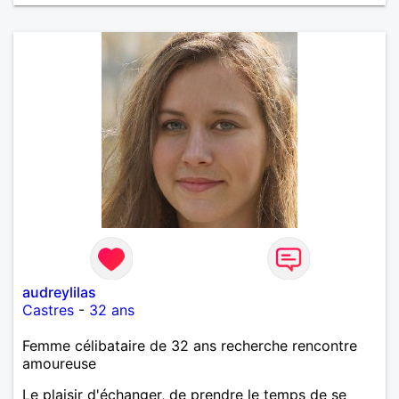
audreylilas
Castres
-
32 ans
Femme célibataire de 32 ans recherche rencontre
amoureuse
Le plaisir d'échanger, de prendre le temps de se