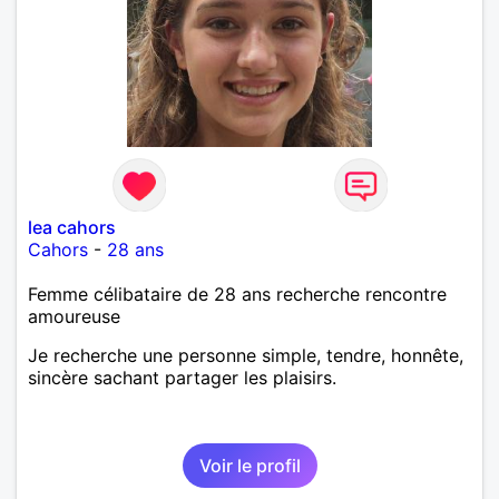
lea cahors
Cahors
-
28 ans
Femme célibataire de 28 ans recherche rencontre
amoureuse
Je recherche une personne simple, tendre, honnête,
sincère sachant partager les plaisirs.
Voir le profil