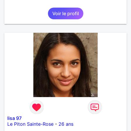
Voir le profil
lisa 97
Le Piton Sainte-Rose
-
26 ans