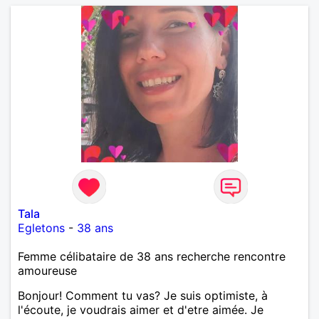
Tala
Egletons
-
38 ans
Femme célibataire de 38 ans recherche rencontre
amoureuse
Bonjour! Comment tu vas? Je suis optimiste, à
l'écoute, je voudrais aimer et d'etre aimée. Je