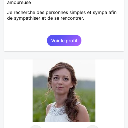
amoureuse
Je recherche des personnes simples et sympa afin
de sympathiser et de se rencontrer.
Voir le profil