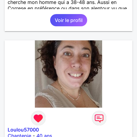
cherche mon homme qui a 38-48 ans. Aussi en
Correse en préférence ou dans son alentour vu que
je travaille en CDI et je ne peux pas souvent
Voir le profil
voyager loin. Merci. Bon chance à tout le monde.
Loulou57000
Chantepie
-
40 ans