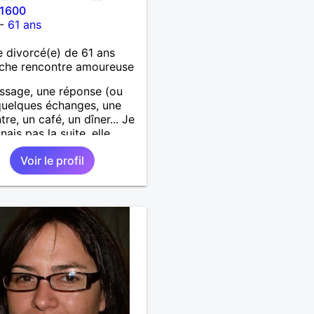
31600
-
61 ans
divorcé(e) de 61 ans
che rencontre amoureuse
ssage, une réponse (ou
quelques échanges, une
re, un café, un dîner... Je
nais pas la suite, elle
d de beaucoup de choses.
Voir le profil