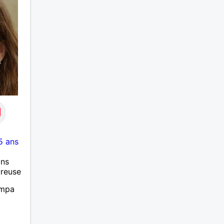
5 ans
ans
ureuse
ympa