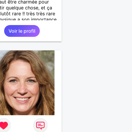
faut être charmée pour
tir quelque chose, et ça
lutôt rare !! très très rare
physique a son importance,
i ce n'est pas le seul
Voir le profil
. Distingué, courtois,
catif, drôle, intelligent...
wabwas de services
pportent !!! Je recherche
tacts résidant sur l'île ...
hanges à distance ne sont
ns mes prérogatives