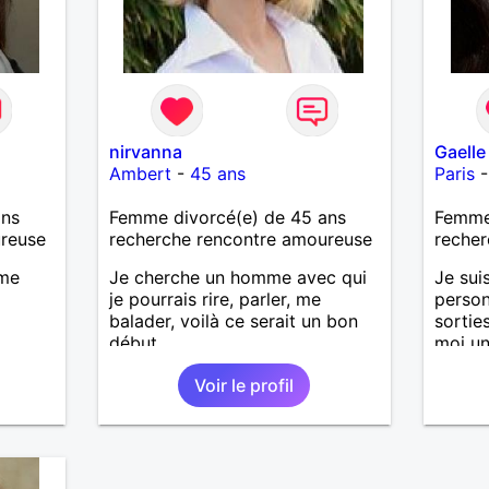
nirvanna
Gaelle
Ambert
-
45 ans
Paris
ans
Femme divorcé(e) de 45 ans
Femme 
ureuse
recherche rencontre amoureuse
recher
 me
Je cherche un homme avec qui
Je sui
je pourrais rire, parler, me
person
balader, voilà ce serait un bon
sortie
début.
moi un
sérieu
Voir le profil