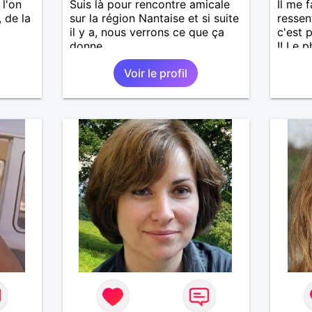
l'on
Suis là pour rencontre amicale
Il me 
, de la
sur la région Nantaise et si suite
ressen
il y a, nous verrons ce que ça
c'est p
donne
!! Le 
même s
Voir le profil
critère
communi
Les b
m'insu
des con
les éc
pas da