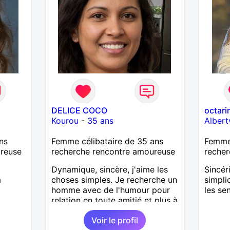
DELICE COCO
octari
Kourou
-
35 ans
Albertv
ns
Femme célibataire de 35 ans
Femme
ureuse
recherche rencontre amoureuse
recher
Dynamique, sincère, j'aime les
Sincéri
a
choses simples. Je recherche un
simpli
homme avec de l'humour pour
les se
relation en toute amitié et plus à
voir.
Voir le profil