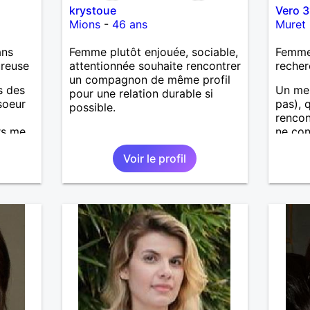
krystoue
Vero 
Mions
-
46 ans
Muret
ans
Femme plutôt enjouée, sociable,
Femme 
ureuse
attentionnée souhaite rencontrer
recher
un compagnon de même profil
s des
Un me
pour une relation durable si
soeur
pas), 
possible.
rencont
rs me
ne con
dépen
Voir le profil