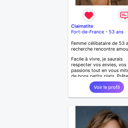
Claimatite
Fort-de-France
-
53 ans
Femme célibataire de 53 
recherche rencontre amo
Facile à vivre, je saurais
respecter vos envies, vos
passions tout en vous mi
de bons petits plats. Prêt
vivre auprès d'un homme 
Voir le profil
sincère généreux et affect