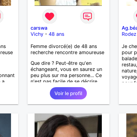
carswa
Ag.bé
Vichy
-
48 ans
Rodez
ans
Femme divorcé(e) de 48 ans
Je che
ureuse
recherche rencontre amoureuse
pour p
balade
Que dire ? Peut-être qu'en
restau
échangeant, vous en saurez un
nature
tonnant
peu plus sur ma personne... Ce
voyage
e a
n'est pas facile de se décrire
pour f
franc,
soi-même
Voir le profil
ueux...