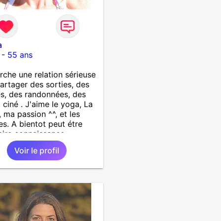
a
-
55 ans
rche une relation sérieuse
artager des sorties, des
s, des randonnées, des
, ciné . J'aime le yoga, La
, ma passion ^^, et les
s. A bientot peut étre
aire connaissance
Voir le profil