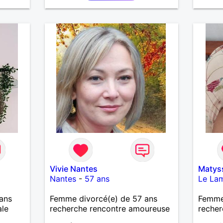
Vivie Nantes
Matys
Nantes
-
57 ans
Le La
ans
Femme divorcé(e) de 57 ans
Femme 
ale
recherche rencontre amoureuse
recher