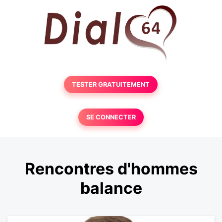
TESTER GRATUITEMENT
SE CONNECTER
Rencontres d'hommes
balance