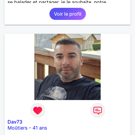
se balader et partager, je le souhaite, notre
complicité. J'aime beaucoup les chantiers de
Voir le profil
randonnée pour se défouler, se relaxer, se détendre
et finalement prendre du bon temps. C'est difficile
de tout dire en quelques lignes. En revanche, vous
pouvez me contacter pour avoir plus
d'informations. A bientôt
Dav73
Moûtiers
-
41 ans