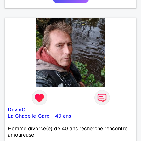
DavidC
La Chapelle-Caro
-
40 ans
Homme divorcé(e) de 40 ans recherche rencontre
amoureuse