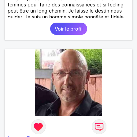
femmes pour faire des connaissances et si feeling
peut être un long chemin. Je laisse le destin nous
guider. Je suis un homme simple honnête et fidèle.
Voir le profil