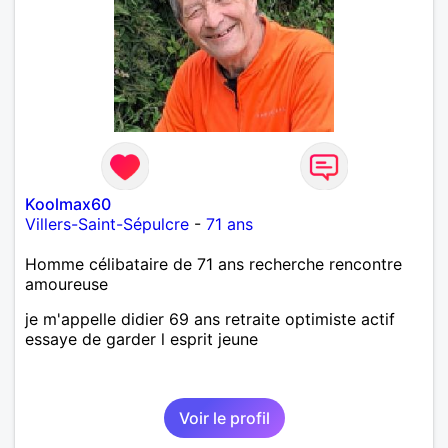
Koolmax60
Villers-Saint-Sépulcre
-
71 ans
Homme célibataire de 71 ans recherche rencontre
amoureuse
je m'appelle didier 69 ans retraite optimiste actif
essaye de garder l esprit jeune
Voir le profil