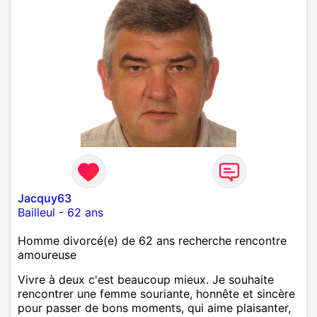
Jacquy63
Bailleul
-
62 ans
Homme divorcé(e) de 62 ans recherche rencontre
amoureuse
Vivre à deux c'est beaucoup mieux. Je souhaite
rencontrer une femme souriante, honnête et sincère
pour passer de bons moments, qui aime plaisanter,